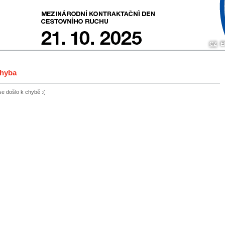
CZ
E
chyba
 došlo k chybě :(