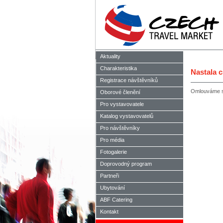
Aktuality
Charakteristika
Nastala 
Registrace návštěvníků
Omlouváme se
Oborové členění
Pro vystavovatele
Katalog vystavovatelů
Pro návštěvníky
Pro média
Fotogalerie
Doprovodný program
Partneři
Ubytování
ABF Catering
Kontakt