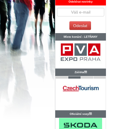
Odebírat novinky
Místo konání -
LETŇANY
Záštita
Oficiální vozy