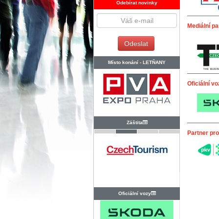
Odebírat novinky
Mediální pa
Místo konání -
LETŇANY
Oficiální v
Záštita
Partner pr
Oficiální vozy