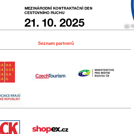
CZ
E
Seznam partnerů