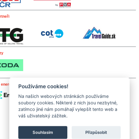
rtneři
ozy
o energetiku PVA EXPO PRAHA
Používáme cookies!
Na našich webových stránkách používáme
soubory cookies. Některé z nich jsou nezbytné,
zatímco jiné nám pomáhají vylepšít tento web a
váš uživatelský zážitek.
Souhlasím
Přizpůsobit