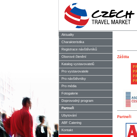
Aktuality
Charakteristika
Registrace návštěvníků
Oborové členění
Záštita
Katalog vystavovatelů
Pro vystavovatele
Pro návštěvníky
Pro média
Fotogalerie
Doprovodný program
Partneři
Ubytování
Partneři
ABF Catering
Kontakt