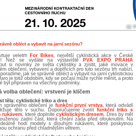
CZ
E
rávně obléct a vybavit na jarní sezónu?
rtuje veletrh
For Bikes
, největší cyklistická akce v České
ce! Než se vydáte na výstaviště
PVA EXPO PRAHA
out si novinky ze světa cyklistiky a zjistit, jaké inovace v
kém oblečení, vybavení a doplňcích pro tuto sezónu trh nabízí,
poradíme, jak se správně obléct a vybavit na jarní cyklistickou
aro je totiž obdobím, kdy se počasí může rychle měnit, a proto
té být připraven na všechny podmínky.
 volba oblečení: vrstvení je klíčem
t těla: cyklistické triko a dres
m správného oblečení je
funkční první vrstva
, která odvádí
držuje tělo v suchu. Doporučujeme zvolit
funkční triko s
 rukávem
, které doplníte
cyklistickým dresem
. Dres by měl
louženou zadní část, která chrání záda před ofouknutím. Na
ideálně hodí modely s dlouhým rukávem, které poskytnou
nou ochranu před chladnějším větrem.