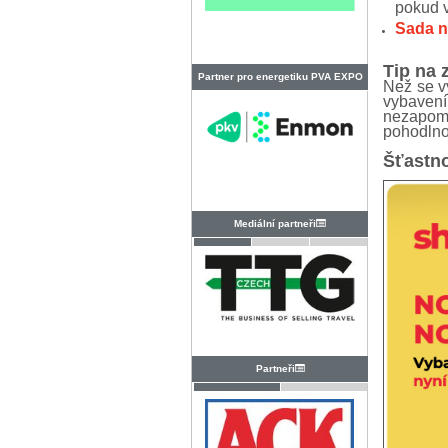
pokud v
Sada n
Tip na 
Partner pro energetiku PVA EXPO
Než se vy
vybavení
PRAHA
nezapom
pohodlno
Šťastno
Mediální partneři
Partneři