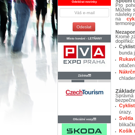
Spodní č
Odebírat novinky
Pro poho
Můžete s
návleky n
na
cyk
termoregu
Nezapome
Kromě zá
Místo konání -
LETŇANY
doplňků:
Cyklis
bunda j
Rukav
otlačen
Nákrčn
Záštita
chladem
Základn
Správná 
bezpečno
Cyklist
úrazy.
Světla
Oficiální vozy
blikačk
Košík 