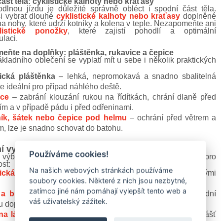
ást těla: cyklistické kalhoty nebo kraťasy
dlnou jízdu je důležité správně obléct i spodní část těla.
i vybrat dlouhé
cyklistické kalhoty nebo kraťasy
doplněné
a nohy, které udrží kotníky a kolena v teple. Nezapomeňte ani
listické ponožky
, které zajistí pohodlí a optimální
laci.
ňte na doplňky: pláštěnka, rukavice a čepice
kladního oblečení se vyplatí mít u sebe i několik praktických
tická pláštěnka
– lehká, nepromokavá a snadno sbalitelná
e ideální pro případ náhlého deště.
ice
– zabrání klouzání rukou na řídítkách, chrání dlaně před
ím a v případě pádu i před odřeninami.
ík, šátek nebo čepice pod helmu
– ochrání před větrem a
, lze je snadno schovat do batohu.
í vybavení na kolo
Používáme cookies!
výbava na kolo je klíčová nejen pro komfort, ale i pro
st:
Na našich webových stránkách používáme
ická přilba
– naprostý základ, který chrání před vážnými
soubory cookies. Některé z nich jsou nezbytné,
zatímco jiné nám pomáhají vylepšít tento web a
 a blikačky
– zajišťují viditelnost, a to nejen v noci. Zadní
váš uživatelský zážitek.
u doporučujeme používat i přes den.
na láhev
a
cyklistická láhev
– hydratace je důležitá, zvlášť