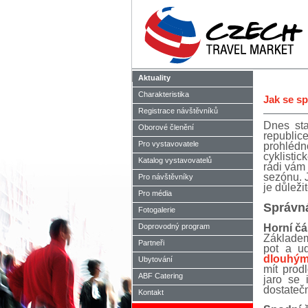
Aktuality
Charakteristika
Jak se sp
Registrace návštěvníků
Dnes sta
Oborové členění
republi
Pro vystavovatele
prohlédn
cyklistic
Katalog vystavovatelů
rádi vám 
sezónu. J
Pro návštěvníky
je důleži
Pro média
Správná
Fotogalerie
Doprovodný program
Horní čás
Základe
Partneři
pot a u
dlouhým
Ubytování
mít prod
ABF Catering
jaro se 
dostateč
Kontakt