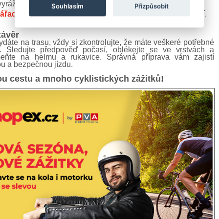
yrážíte na delší trasu.
Souhlasím
Přizpůsobit
ářadí
– při defektu vám může ušetřit spoustu času a starostí.
závěr
dáte na trasu, vždy si zkontrolujte, že máte veškeré potřebné
. Sledujte předpověď počasí, oblékejte se ve vrstvách a
eňte na helmu a rukavice. Správná příprava vám zajistí
u a bezpečnou jízdu.
u cestu a mnoho cyklistických zážitků!