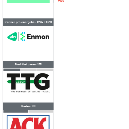
Více
Partner pro energetiku PVA EXPO
PRAHA
Mediální partneři
Partneři