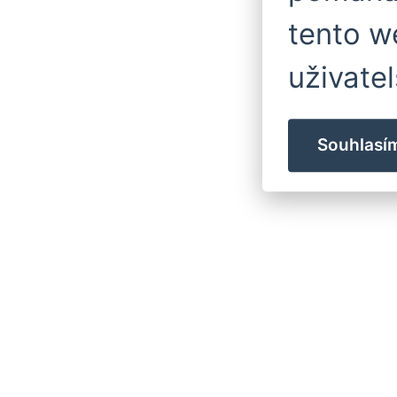
tento w
uživatel
Souhlasí