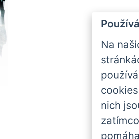
Používá
Na naš
stránká
použív
cookies
nich js
zatímco
pomáhaj