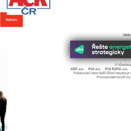
Nahoru
Ukáz
© Všechna 
ABF. a.s.
PVA a.s.
PVA EXPO, a.s.
Publikování nebo další šíření obsahu j
Provozovatel neručí za 