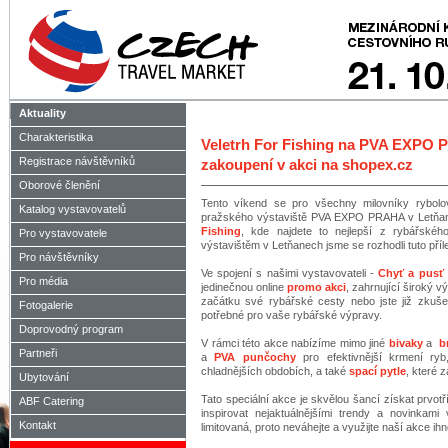
Aktuality
Charakteristika
Veletrh For Fishing na PVA EXPO 
Registrace návštěvníků
zakoupení v akci na shopex.cz
Oborové členění
Tento víkend se pro všechny milovníky rybolovu
Katalog vystavovatelů
pražského výstaviště PVA EXPO PRAHA v Letňanec
Fishing
, kde najdete to nejlepší z rybářské
Pro vystavovatele
výstavištěm v Letňanech jsme se rozhodli tuto přílež
Pro návštěvníky
Ve spojení s našimi vystavovateli -
Chyť a pusť
Pro média
jedinečnou online
promo akci
, zahrnující široký v
začátku své rybářské cesty nebo jste již zku
Fotogalerie
potřebné pro vaše rybářské výpravy.
Doprovodný program
V rámci této akce nabízíme mimo jiné
bivaky
a
br
Partneři
a
PVA punčochy
pro efektivnější krmení ry
chladnějších obdobích, a také
spací pytle
, které 
Ubytování
Tato speciální akce je skvělou šancí získat prvot
ABF Catering
inspirovat nejaktuálnějšími trendy a novinkam
Kontakt
limitovaná, proto neváhejte a využijte naší akce ihn