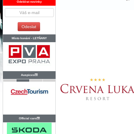
Odebírat novinky
Místo konání -
LETŇANY
Auspices
Official cars