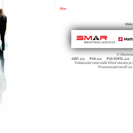
Více
Ukáz
© Všechna 
ABF. a.s.
PVA a.s.
PVA EXPO, a.s.
Publikování nebo další šíření obsahu j
Provozovatel neručí za 