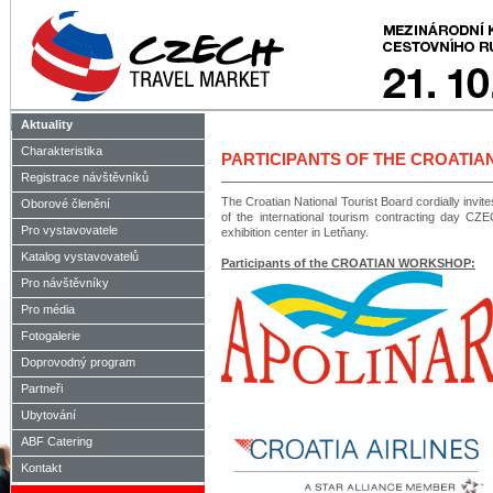
Aktuality
Charakteristika
PARTICIPANTS OF THE CROATI
Registrace návštěvníků
The Croatian National Tourist Board cordially invit
Oborové členění
of the international tourism contracting d
Pro vystavovatele
exhibition center in Letňany.
Katalog vystavovatelů
Participants of the CROATIAN WORKSHOP:
Pro návštěvníky
Pro média
Fotogalerie
Doprovodný program
Partneři
Ubytování
ABF Catering
Kontakt