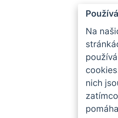
Používá
Na naš
stránká
použív
cookies
nich js
zatímco
pomáhaj