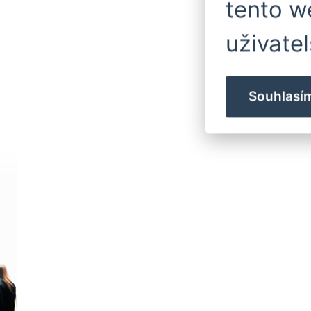
tento w
uživatel
Souhlasí