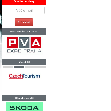
Odebírat novinky
Místo konání -
LETŇANY
Záštita
Oficiální vozy