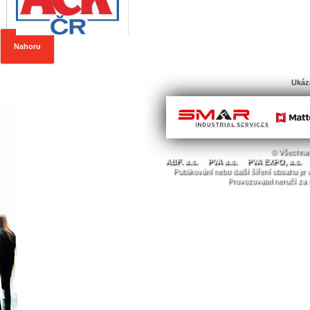
Nahoru
Ukáz
© Všechna 
ABF. a.s.
PVA a.s.
PVA EXPO, a.s.
Publikování nebo další šíření obsahu j
Provozovatel neručí za 