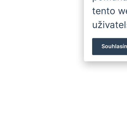
tento w
uživatel
Souhlasí