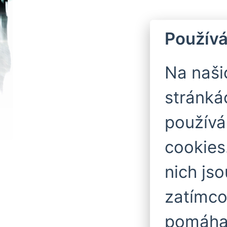
Používá
Na naš
stránká
použív
cookies
nich js
zatímco
pomáhaj