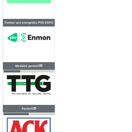
Partner pro energetiku PVA EXPO
PRAHA
Mediální partneři
Partneři