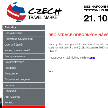
Aktuality
Charakteristika
REGISTRACE ODBORNÝCH NÁVŠ
Registrace návštěvníků
Rádi bychom vás pozvali k návštěvě 6. ročníku m
Oborové členění
který se uskuteční v úterý
21. listopadu 2023
o
Katalog vystavovatelů
PRAHA!
Pro vystavovatele
Registrovat k návštěvě se můžete
ZDE
.
Pro návštěvníky
Pro média
Více
Fotogalerie
Doprovodný program
Partneři
Ubytování
ABF Catering
Kontakt