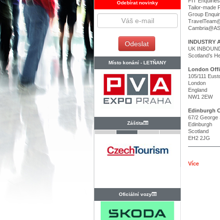
FIT Enquiri
Odebírat novinky
Tailor-made 
Group Enqui
TravelTeam
Cambria@AS
INDUSTRY 
UK INBOUND “
Scotland’s H
Místo konání -
LETŇANY
London Off
105/111 Eust
London
England
NW1 2EW
Edinburgh O
67/2 George 
Záštita
Edinburgh
Scotland
EH2 2JG
Více
Oficiální vozy