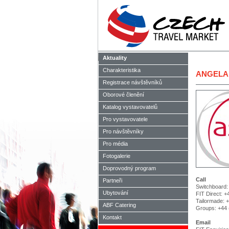
Aktuality
Charakteristika
ANGELA 
Registrace návštěvníků
Oborové členění
Katalog vystavovatelů
Pro vystavovatele
Pro návštěvníky
Pro média
Fotogalerie
Doprovodný program
Call
Partneři
Switchboard:
Ubytování
FIT Direct: 
Tailormade: 
ABF Catering
Groups: +44 
Kontakt
Email