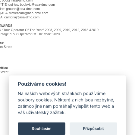
es: book@asa-dmc.com
FIT Enquiries: bookvip@asa-dmc.com
ries: groups@asa-dmc.com
@ASA: travelteam@asa-dmc.com
A: cambria@asa-dmc.com
AWARDS
Tour Operator Of The Year” 2008, 2009, 2010, 2012, 2018 &2019
eritage “Tour Operator Of The Year” 2020
ice
on Street
ffice
Street
Používáme cookies!
Na našich webových stránkách používáme
soubory cookies. Některé z nich jsou nezbytné,
zatímco jiné nám pomáhají vylepšít tento web a
váš uživatelský zážitek.
Souhlasím
Přizpůsobit