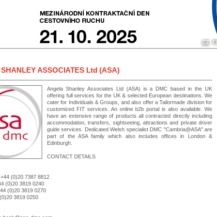
CZ
E
SHANLEY ASSOCIATES Ltd (ASA)
Angela Shanley Associates Ltd (ASA) is a DMC based in the UK
offering full services for the UK & selected European destinations. We
cater for Individuals & Groups, and also offer a Tailormade division for
customized FIT services. An online b2b portal is also available. We
have an extensive range of products all contracted directly including
accommodation, transfers, sightseeing, attractions and private driver
guide services. Dedicated Welsh specialist DMC "Cambria@ASA" are
part of the ASA family which also includes offices in London &
Edinburgh.
CONTACT DETAILS
 +44 (0)20 7387 8812
+44 (0)20 3819 0240
+44 (0)20 3819 0270
(0)20 3819 0250