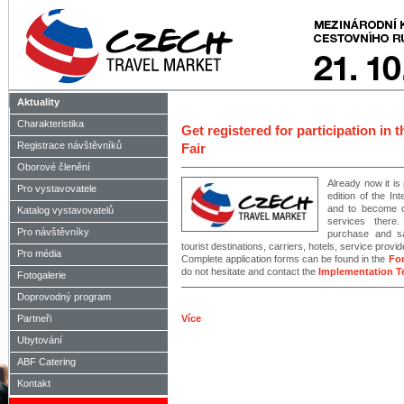
Aktuality
Charakteristika
Get registered for participation in 
Registrace návštěvníků
Fair
Oborové členění
Already now it is 
Pro vystavovatele
edition of the In
and to become on
Katalog vystavovatelů
services there
Pro návštěvníky
purchase and sal
tourist destinations, carriers, hotels, service provid
Pro média
Complete application forms can be found in the
For
do not hesitate and contact the
Implementation 
Fotogalerie
Doprovodný program
Partneři
Více
Ubytování
ABF Catering
Kontakt