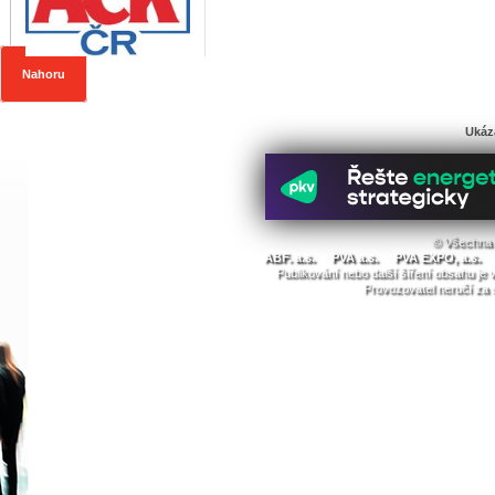
Nahoru
Ukáz
© Všechna 
ABF. a.s.
PVA a.s.
PVA EXPO, a.s.
Publikování nebo další šíření obsahu j
Provozovatel neručí za 