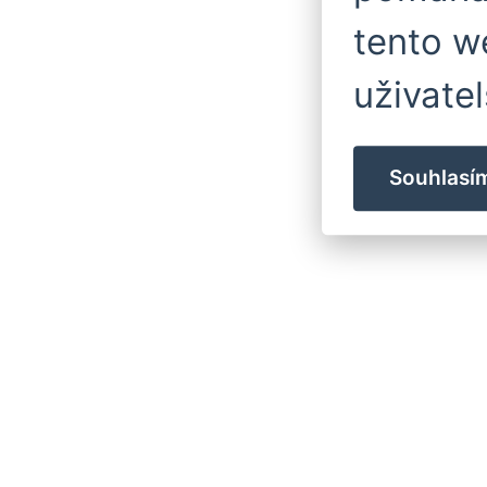
tento w
uživatel
Souhlasí