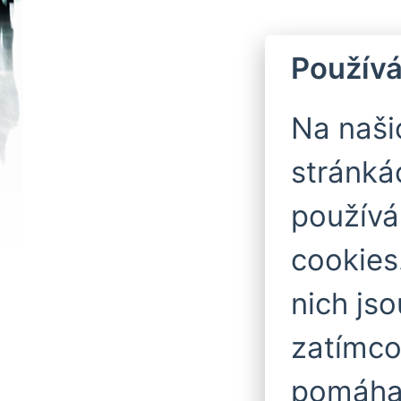
Používá
Na naš
stránká
použív
cookies
nich js
zatímco
pomáhaj