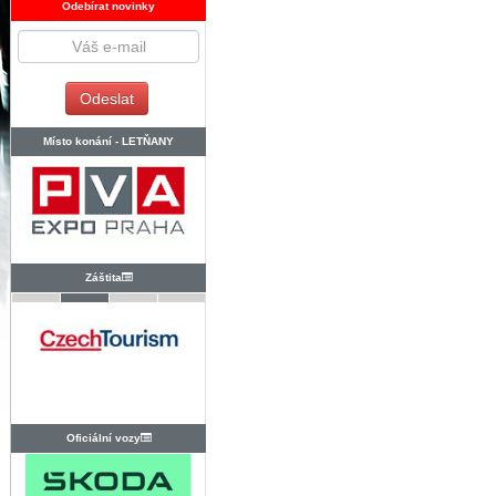
Odebírat novinky
Místo konání -
LETŇANY
Záštita
Oficiální vozy