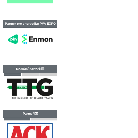
Partner pro energetiku PVA EXPO
PRAHA
Mediální partneři
Partneři