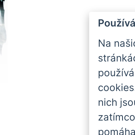
Používá
Na naš
stránká
použív
cookies
nich js
zatímco
pomáhaj