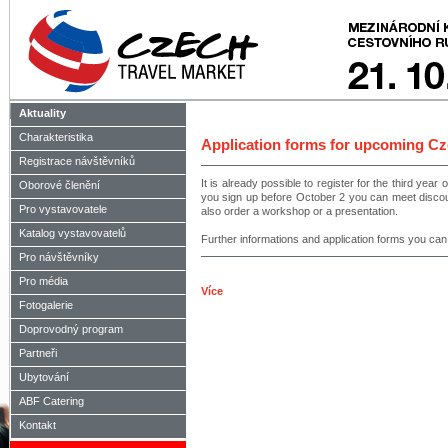
Aktuality
Charakteristika
Application forms for upcoming Cze
Registrace návštěvníků
It is already possible to register for the third year
Oborové členění
you sign up before October 2 you can meet discoun
Pro vystavovatele
also order a workshop or a presentation.
Katalog vystavovatelů
Further informations and application forms you can
Pro návštěvníky
Pro média
Více
Fotogalerie
Doprovodný program
Partneři
Ubytování
ABF Catering
Kontakt