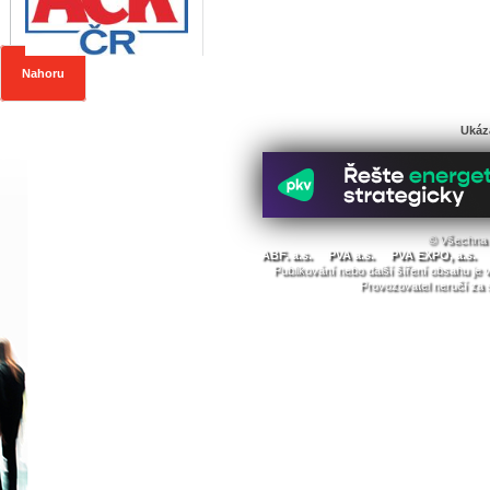
Nahoru
Ukáz
© Všechna 
ABF. a.s.
PVA a.s.
PVA EXPO, a.s.
Publikování nebo další šíření obsahu j
Provozovatel neručí za 