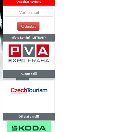
Odebírat novinky
Místo konání -
LETŇANY
Auspices
Official cars