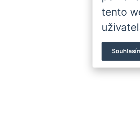
tento w
uživatel
Souhlasí