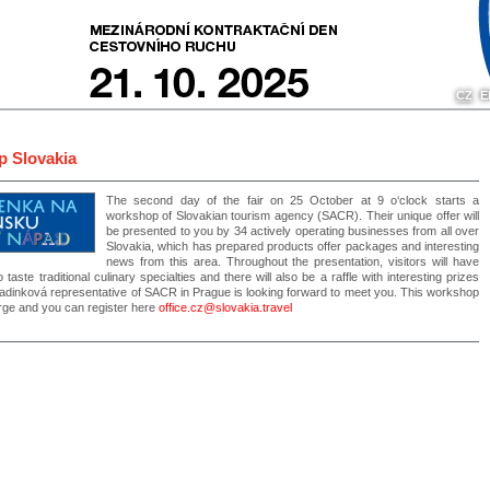
CZ
E
 Slovakia
The second day of the fair on 25 October at 9 o‘clock starts a
workshop of Slovakian tourism agency (SACR). Their unique offer will
be presented to you by 34 actively operating businesses from all over
Slovakia, which has prepared products offer packages and interesting
news from this area. Throughout the presentation, visitors will have
 taste traditional culinary specialties and there will also be a raffle with interesting prizes
Badinková representative of SACR in Prague is looking forward to meet you. This workshop
arge and you can register here
office.cz@slovakia.travel