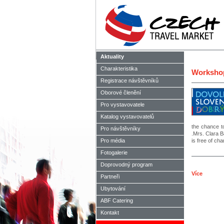
Aktuality
Charakteristika
Workshop
Registrace návštěvníků
Oborové členění
Pro vystavovatele
Katalog vystavovatelů
the chance to
Pro návštěvníky
.Mrs. Clara 
Pro média
is free of ch
Fotogalerie
Doprovodný program
Více
Partneři
Ubytování
ABF Catering
Kontakt