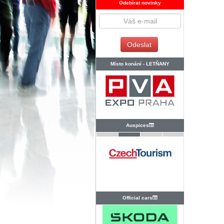
Odebírat novinky
Místo konání -
LETŇANY
Auspices
Official cars