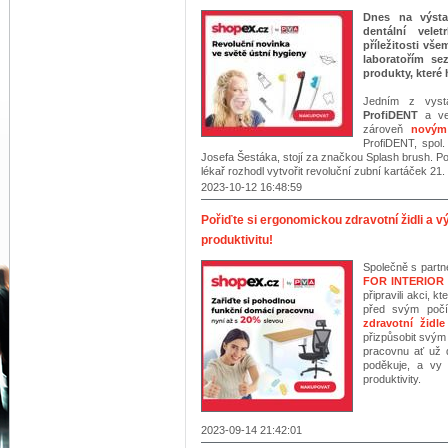
Dnes na výsta
dentální vele
příležitosti vš
laboratořím se
produkty, které 
Jedním z vyst
ProfiDENT
a vel
zároveň
novým
ProfiDENT, spol
Josefa Šestáka, stojí za značkou Splash brush. Po
lékař rozhodl vytvořit revoluční zubní kartáček 21. s
2023-10-12 16:48:59
Pořiďte si ergonomickou zdravotní židli a v
produktivitu!
Společně s part
FOR INTERIOR
připravili akci, 
před svým počí
zdravotní židle
přizpůsobit svým
pracovnu ať už 
poděkuje, a vy 
produktivity.
2023-09-14 21:42:01