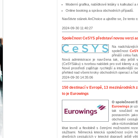
Moderní grafika, nabídkové letáky s kalkulací a 
Online booking a správa obchodních případů.
Navštivte stánek AnChoice a ujistěte se, že tent
2024-09-30 11:40:27
Společnost CeSYS představí novou verzi 
Na nadcházející
společnost
CeS
přináší celou řad
Nová administrace je navržena tak, aby ještě 
(CeSYSáku) s tvorbou nabídek pro své klienty a zj
Nové prostředí zajišťuje rychlejší a intuitivnější o
přehled nad všemi kroky obchodních operací a řadů
2024-09-30 14:35:06
150 destinací v Evropě, 13 mezinárodních z
to je Eurowings
O společnosti 
Eurowings
je u
tak součástí n
postavením jak
obchodní cestuj
ultra-nízkonák
létat levně a flexibilně s četnými možnostmi rez
službami. Německá letecká společnost svým ho
dnešních cestujících v letecké dopravě: ještě větší