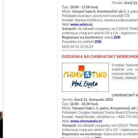
Termín:
úterý 21
Čas:
15:00 - 17:00 hod.
Místo:
Vstupní hala II, Konferenční sál č. 1
(plá
Pořadatel: Asociace cestovních kanceláří ČR
Kontakt: Martina Košlíková, martina.koslikova@ac
Web:
www.ackcr.cz
Vstupné:
na základě vstupenky na CZECH TRA
(zdarma je vstup pro aktivní CK a CA - registrac
Registrace na konferenci:
nutná
ZDE
Pozvánka ke stažení
ZDE
.
2023-10-31 12:16:24
POZVÁNKA NA CHORVATSKÝ WORKSHO
Croatian Nationa
srdečně zve 
mezinárodního
TRAVEL MARKET 
CHORVATSKÝ 
Termín:
úterý 21. listopadu 2023
Čas:
12:00 - 15:30 hod.
Místo:
Vstupní hala I, 1. patro, Kongresový sál
(
Pořadatel: Croatian National Tourist Board (Chorva
Kontakt: Natali Munitić, info@htz.cz, +420/ 773 43
Web:
www.chorvatsko.hr
Vstupné:
na základě vstupenky na CZECH TRA
​(zdarma je vstup pro aktivní CK a CA - registrac
Registrace na workshop:
doporučená na info@h