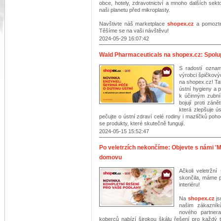
obce, hotely, zdravotnictví a mnoho dalších sekt
naši planetu před mikroplasty.
Navštivte náš marketplace
shopex.cz
a pomozte 
Těšíme se na vaši návštěvu!
2024-05-29 16:07:42
Wald Pharmaceuticals na shopex.cz: Spolupr
S radostí oznam
výrobci špičkový
na shopex.cz! Ta
ústní hygieny a 
k účinným zubní
bojují proti zán
která zlepšuje ú
pečujte o ústní zdraví celé rodiny i mazlíčků poh
se produkty, které skutečně fungují.
2024-05-15 15:52:47
Po veletrzích nekončíme: Objevte s námi '
domovu
Ačkoli veletržn
skončila, máme p
interiéru!
Na
shopex.cz
js
našim zákazník
nového partner
koberců nabízí širokou škálu řešení pro každý 