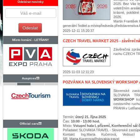
Odebírat novinky
2025. Bez Vás b
veletržním areá
krásné, poklidné
2026.
Martin František 
generální ředitel a místopředseda představenstva 
2025-12-11 15:20:37
Místo konání -
LETŇANY
CZECH TRAVEL MARKET 2025 - závěrečná
Závěrečná zpráv
ruchu CZECH TR
2025-11-03 12:11:23
Auspices
POZVÁNKA NA SLOVENSKÝ WORKSHOP A
Slovenské zast
SLOVAKIA T
WORKSHOP
ko
cestovního ruc
PRAHA v Letňane
Termín:
úterý 21. října 2025
Čas:
10:00 - 13:00 hod.
Official cars
Místo:
Vstupní hala I, přízem
í, Konferenční sál 
Pořadatel: SLOVAKIA TRAVEL - Slovenské zastúpe
Kontakt: Ing.Marta Kučerová, Vedoucí 
SR, Marta.Kucerova@slovakia.travel