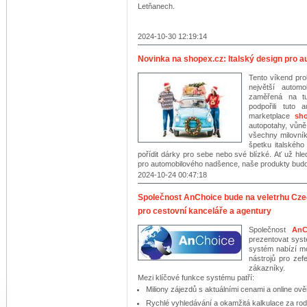
Letňanech.
2024-10-30 12:19:14
Novinka na shopex.cz: Italský design pro 
Tento víkend pr
největší autom
zaměřená na tu
podpořili tuto 
marketplace
sho
autopotahy, vůně
všechny milovník
špetku italského
pořídit dárky pro sebe nebo své blízké. Ať už hle
pro automobilového nadšence, naše produkty budo
2024-10-24 00:47:18
Společnost AnChoice bude na veletrhu Cze
pro cestovní kanceláře a agentury
Společnost
AnC
prezentovat syst
systém nabízí m
nástrojů pro zef
zákazníky.
Mezi klíčové funkce systému patří:
Miliony zájezdů s aktuálními cenami a online ov
Rychlé vyhledávání a okamžitá kalkulace za rod