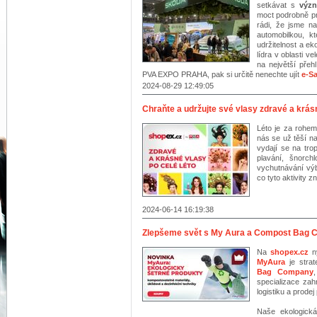
setkávat s
výz
moct podrobně pr
rádi, že jsme na
automobilkou, k
udržitelnost a ek
lídra v oblasti ve
na největší pře
PVA EXPO PRAHA, pak si určitě nenechte ujít
e-S
2024-08-29 12:49:05
Chraňte a udržujte své vlasy zdravé a krásn
Léto je za rohem
nás se už těší n
vydají se na tro
plavání, šnorch
vychutnávání výb
co tyto aktivity 
2024-06-14 16:19:38
Zlepšeme svět s My Aura a Compost Bag
Na
shopex.cz
ny
MyAura
je stra
Bag Company
specializace zah
logistiku a prode
Naše ekologická