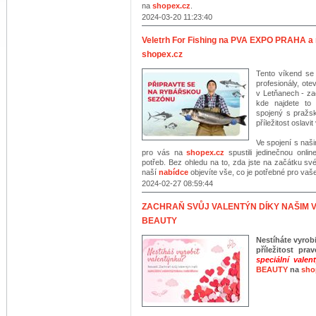
na
shopex.cz
.
2024-03-20 11:23:40
Veletrh For Fishing na PVA EXPO PRAHA a 
shopex.cz
Tento víkend se
profesionály, ot
v Letňanech - za
kde najdete to
spojený s pražs
příležitost oslavit
Ve spojení s naši
pro vás na
shopex.cz
spustili jedinečnou onli
potřeb. Bez ohledu na to, zda jste na začátku sv
naší
nabídce
objevíte vše, co je potřebné pro vaš
2024-02-27 08:59:44
ZACHRAŇ SVŮJ VALENTÝN DÍKY NAŠIM 
BEAUTY
Nestíháte vyrob
příležitost pr
speciální vale
BEAUTY
na
sho