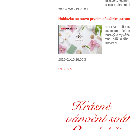
praktický článek
o pleť v zimním o
2025-02-05 13:28:03
Noblevita se stává prvním oficiálním part
Noblevita, če
ekologická řešen
zdravý a vyvážen
vaši péči o tělo
noblesou.
2025-01-16 16:36:34
PF 2025