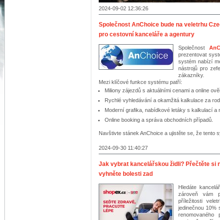
2024-09-02 12:36:26
Společnost AnChoice bude na veletrhu Cze
pro cestovní kanceláře a agentury
Společnost
AnC
prezentovat syst
systém nabízí m
nástrojů pro zef
zákazníky.
Mezi klíčové funkce systému patří:
Miliony zájezdů s aktuálními cenami a online ov
Rychlé vyhledávání a okamžitá kalkulace za rod
Moderní grafika, nabídkové letáky s kalkulací a 
Online booking a správa obchodních případů.
Navštivte stánek AnChoice a ujistěte se, že tent
2024-09-30 11:40:27
Jak vybrat kancelářskou židli? Přečtěte 
vyhněte bolesti zad
Hledáte kancelář
zároveň vám p
příležitosti ve
jedinečnou 10% s
renomovaného 