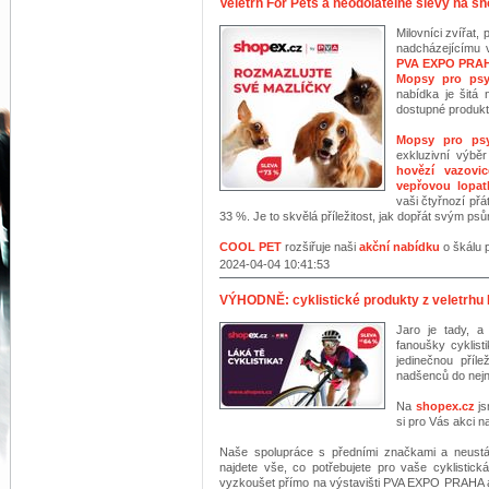
Veletrh For Pets a neodolatelné slevy na s
Milovníci zvířat,
nadcházejícímu 
PVA EXPO PRA
Mopsy pro ps
nabídka je šitá
dostupné produkty
Mopsy pro ps
exkluzivní výbě
hovězí vazovic
vepřovou lopat
vaši čtyřnozí přát
33 %. Je to skvělá příležitost, jak dopřát svým psům
COOL PET
rozšiřuje naši
akční nabídku
o škálu p
2024-04-04 10:41:53
VÝHODNĚ: cyklistické produkty z veletrhu
Jaro je tady, a
fanoušky cyklist
jedinečnou příle
nadšenců do nejno
Na
shopex.cz
js
si pro Vás akci na
Naše spolupráce s předními značkami a neustá
najdete vše, co potřebujete pro vaše cyklistick
vyzkoušet přímo na výstavišti PVA EXPO PRAHA a