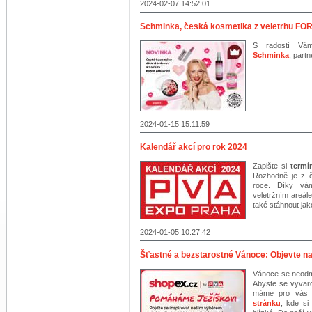
2024-02-07 14:52:01
Schminka, česká kosmetika z veletrhu FO
S radostí Vám
Schminka
, part
2024-01-15 15:11:59
Kalendář akcí pro rok 2024
Zapište si
termí
Rozhodně je z 
roce. Díky vá
veletržním areál
také stáhnout ja
2024-01-05 10:27:42
Šťastné a bezstarostné Vánoce: Objevte na
Vánoce se neodmy
Abyste se vyvar
máme pro vás d
stránku
, kde si