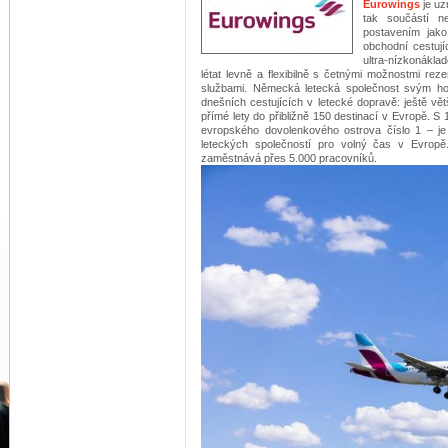
Eurowings
je u
tak součástí n
postavením jak
obchodní cestuj
ultra-nízkonák
létat levně a flexibilně s četnými možnostmi rez
službami. Německá letecká společnost svým ho
dnešních cestujících v letecké dopravě: ještě větší
přímé lety do přibližně 150 destinací v Evropě. S
evropského dovolenkového ostrova číslo 1 – je 
leteckých společností pro volný čas v Evropě. 
zaměstnává přes 5.000 pracovníků.