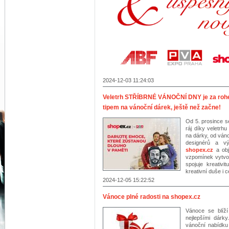
2024-12-03 11:24:03
Veletrh STŘÍBRNÉ VÁNOČNÍ DNY je za rohem
tipem na vánoční dárek, ještě než začne!
Od 5. prosince 
ráj díky veletr
na dárky, od ván
designérů a vý
shopex.cz
a ob
vzpomínek vytvoř
spojuje kreativ
kreativní duše i c
2024-12-05 15:22:52
Vánoce plné radosti na shopex.cz
Vánoce se blíží
nejlepšími dárk
vánoční nabídku 