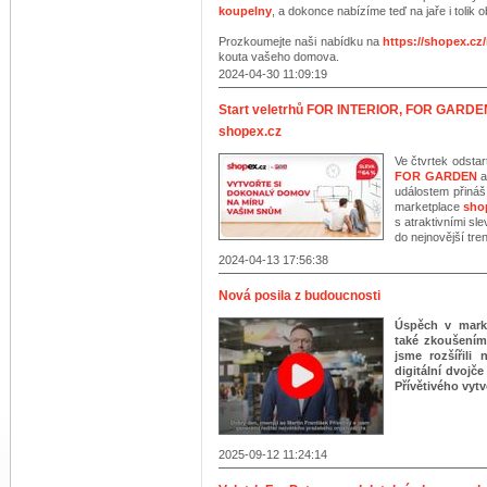
koupelny
, a dokonce nabízíme teď na jaře i tolik 
Prozkoumejte naši nabídku na
https://shopex.cz
kouta vašeho domova.
2024-04-30 11:09:19
Start veletrhů FOR INTERIOR, FOR GARDE
shopex.cz
Ve čtvrtek odsta
FOR GARDEN
událostem přináš
marketplace
sho
s atraktivními sl
do nejnovější tre
2024-04-13 17:56:38
Nová posila z budoucnosti
Úspěch v mark
také zkoušením
jsme rozšířili
digitální dvojče
Přívětivého vyt
2025-09-12 11:24:14