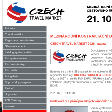
Aktuality
Charakteristika
MEZINÁRODNÍ KONTRAKTAČNÍ 
Registrace návštěvníků
CZECH TRAVEL MARKET 2026 - pauza
Oborové členění
Dovolujeme si v
Katalog vystavovatelů
vedení společno
cestovních kanc
Pro vystavovatele
kontraktační 
Pro návštěvníky
v letošním roce 
Pro média
Budeme se s vámi těšit na setkání na jubilejním 3
regionální turistiky
HOLIDAY WORLD & REGI
Fotogalerie
března 2027 v areálu PVA EXPO PRAHA v Letňane
veletrhem obytných automobilů a karavanů FOR
Doprovodný program
BOAT.
Partneři
2026-07-15 14:11:34
Ubytování
ABF Catering
Poděkování a přání poklidných vánočních 
Kontakt
Všem vystavovat
děkujeme za spo