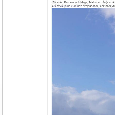
(Alicante, Barcelona, ​​Malaga, Mallorca), Švýcar
letů zvyšuje na více než dvojnásobek, což poskytu