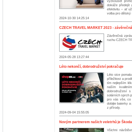
vyzkoušet přímo
dokáže předejít 
efektivitu – ať 
volba pro dětský 
2024-10-30 14:25:14
CZECH TRAVEL MARKET 2023 - závěrečná
Závěrečná zpráv
ruchu CZECH TR
2024-05-28 13:27:44
Léto nekončí, dobrodružství pokračuje
Léto sice pomalu 
příležitost a pro
tím nejlepším l
naším kvalitn
dobrodružství s
solárních sprch 
pro vás vše, co
dobijte baterky a
z přírody.
2024-09-04 15:55:05
Novým partnerem našich veletrhů je Škoda 
Všichni návštěv