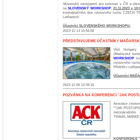
Slovenské zastoupení pro turismus v ČR a nár
na
SLOVENSKÝ WORKSHOP
,
21.11.2023 v 10:
kontraktačního dne cestovního ruchu CZECH 
Letňanech.
Účastníci SLOVENSKÉHO WORKSHOPU:
2023-11-13 10:56:08
PŘEDSTAVUJEME ÚČASTNÍKY MAĎARS
Visit Hungary 
(Maďarská turi
WORKSHOP
kon
cestovního ruc
PRAHA v Letňane
Účastníci MA
2023-11-06 13:39:16
POZVÁNKA NA KONFERENCI "JAK POSTU
Asociace cestov
""JAK POSTUPO
mezinárodního
TRAVEL MARKET 
KONFERENCE "