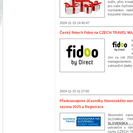
tváře, přes krea
pro vaše čtyřnoh
rozmanitou nab
kouzelné Vánoce 
2024-11-15 14:40:47
Český fintech Fidoo na CZECH TRAVEL M
a
Jen za rok 2023
managementem, ti
zahraniční platby
2024-11-15 11:27:50
Představujeme účastníky Slovenského 
sezona 2025 a Registrace
Slovenské zast
SLOVAKIA T
SLOVENSKA - s
uskuteční v rám
ruchu CZECH T