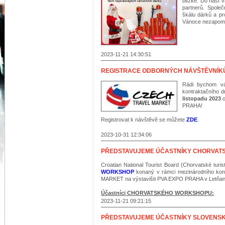
blízké. Do naší 
partnerů. Společ
škálu dárků a p
Vánoce nezapome
2023-11-21 14:30:51
REGISTRACE ODBORNÝCH NÁVŠTĚVNÍK
Rádi bychom vá
kontraktačního d
listopadu 2023
PRAHA!
Registrovat k návštěvě se můžete
ZDE
.
2023-10-31 12:34:06
PŘEDSTAVUJEME ÚČASTNÍKY CHORVA
Croatian National Tourist Board (Chorvatské tur
WORKSHOP
konaný v rámci mezinárodního ko
MARKET na výstavišti PVA EXPO PRAHA v Letňan
Účastníci CHORVATSKÉHO WORKSHOPU:
2023-11-21 09:21:15
PŘEDSTAVUJEME ÚČASTNÍKY SLOVEN