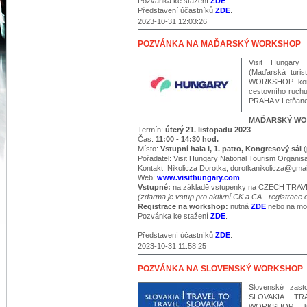
Pozvánka ke stažení
ZDE
.
Představení účastníků
ZDE
.
2023-10-31 12:03:26
POZVÁNKA NA MAĎARSKÝ WORKSHOP
Visit Hungary 
(Maďarská turi
WORKSHOP kona
cestovního ruc
PRAHA v Letňane
MAĎARSKÝ W
Termín:
úterý 21. listopadu 2023
Čas:
11:00 - 14:30 hod.
Místo:
Vstupní hala I, 1. patro, Kongresový sál
(
Pořadatel: Visit Hungary National Tourism Organisa
Kontakt:
Nikolicza Dorotka, dorotkanikolicza@gma
Web:
www.visithungary.com
Vstupné:
na základě vstupenky na CZECH TRA
​(zdarma je vstup pro aktivní CK a CA - registrac
Registrace na workshop:
nutná
ZDE
nebo na mo
Pozvánka ke stažení
ZDE
.
Představení účastníků
ZDE
.
2023-10-31 11:58:25
POZVÁNKA NA SLOVENSKÝ WORKSHOP
Slovenské zast
SLOVAKIA TR
WORKSHOP, kt