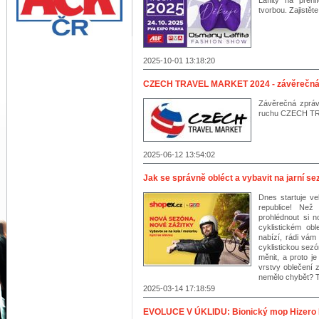
Laffity na přeh
tvorbou. Zajistěte
2025-10-01 13:18:20
CZECH TRAVEL MARKET 2024 - závěrečná
Závěrečná zpráv
ruchu CZECH TR
2025-06-12 13:54:02
Jak se správně obléct a vybavit na jarní s
Dnes startuje ve
republice! Ne
prohlédnout si n
cyklistickém ob
nabízí, rádi vám
cyklistickou sezó
měnit, a proto j
vrstvy oblečení 
nemělo chybět? T
2025-03-14 17:18:59
EVOLUCE V ÚKLIDU: Bionický mop Hizero 