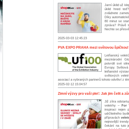
Jarní úklid už kl
úklid hned te
zvládnete zametá
Díky automatické
80 minut se sta
zpráva? Právě 
Nechte se přesvě
2025-03-03 12:45:23
PVA EXPO PRAHA mezi světovou špičkou!
Letňanský veletr
mezinárodní Gl
potvrdil své si
Evropy. Světová
letňanské výstavi
světových velet
asociací a vybraných partnerů tohoto odvětví z té
2025-02-12 15:04:57
Zimní výzvy pro vaši pleť: Jak jim čelit a z
Již zítra odstar
veletrhy –
For 
inspiraci nejen 
udržitelného byd
přípravách
vele
nejnovější trendy
čekání na tuto j