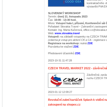
kontraktačního
výstavišti PVA 
SLOVENSKÝ WORKSHOP
Termín:
úterý 21. listopadu 2023
Čas:
10:00 - 13:30 hod.
Místo:
Vstupní hala I, přízemí, Konferenční sál č
Pořadatel: Slovakia Travel – Zahraniční zastoupe
Kontakt: Ing. Marta Kučerová, office.cz@slovakia.
Web:
www.slovakia.travel
Vstupné:
na základě vstupenky na CZECH TRA
​(zdarma je vstup pro aktivní CK a CA - registrac
Registrace na workshop:
nutná
ZDE
Pozvánka ke stažení
ZDE
.
Představení účastníků
ZDE
.
2023-10-31 11:47:28
CZECH TRAVEL MARKET 2022 - závěrečná
Závěrečná zpráv
ruchu CZECH TR
2023-01-12 12:09:27
Revoluční zubní kartáček Splash k vidění
zakoupení na shopex.cz