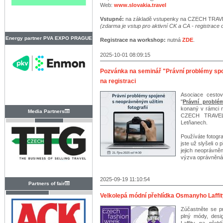
Web:
www.slovakia.travel
Vstupné:
na základě vstupenky na CZECH TRA
(zdarma je vstup pro aktivní CK a CA - registrac
Energy partner PVA EXPO PRAGUE
Registrace na workshop:
nutná
ZDE
.
2025-10-01 08:09:15
Pozvánka na seminář "Právní problémy spoj
na registraci
Asociace cesto
"
Právní problé
konaný v rámci 
Media Partners
CZECH TRAVEL
Letňanech.
Používáte fotogra
jste už slyšeli 
jejich neoprávněn
výzva oprávněná?
2025-09-19 11:10:54
Partners of fair
Velkolepá módní přehlídka Osmanyho Laffit
Zúčastněte se p
plný módy, desi